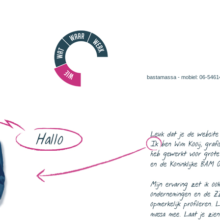
bastamassa - mobiel: 06-546