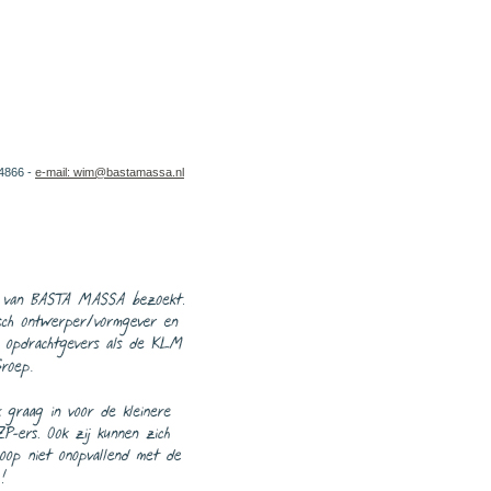
14866 -
e-mail: wim@bastamassa.nl